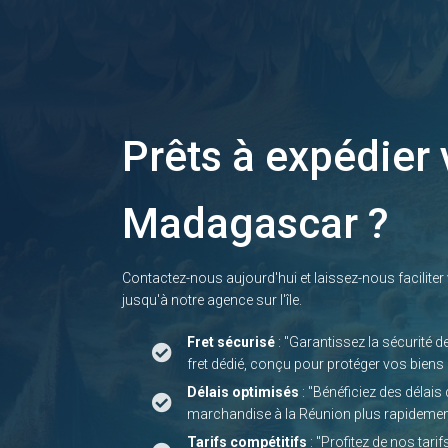
Prêts à expédier 
Madagascar ?
Contactez-nous aujourd'hui et laissez-nous faciliter
jusqu'à notre agence sur l'île.
Fret sécurisé
: "Garantissez la sécurité d
fret dédié, conçu pour protéger vos biens 
Délais optimisés
: "Bénéficiez des délais 
marchandise à la Réunion plus rapidemen
Tarifs compétitifs
: "Profitez de nos tari