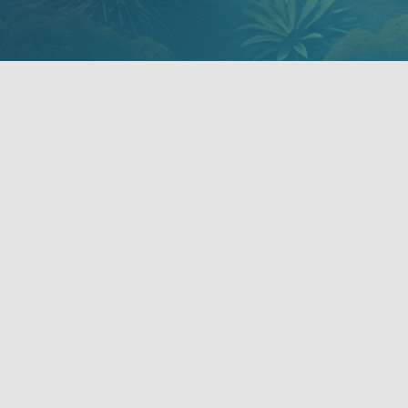
ACCUEIL
AFRIQUE DE L’OUEST
CARAÏBES
MADAGASCAR
MAGHREB
NOS AGENC