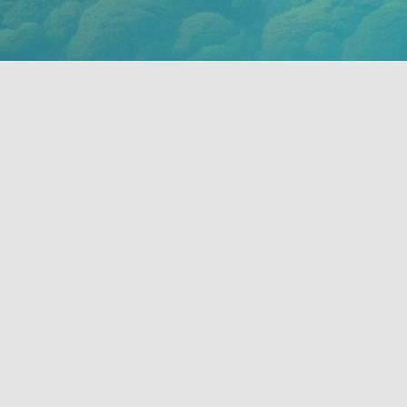
TIME
ILE MAURICE
INSIGHTS
LA RÉUNION
ESTE DU MONDE
SOLUTION PAR DESTINATION
Hestia | Développé par
ThemeIsle