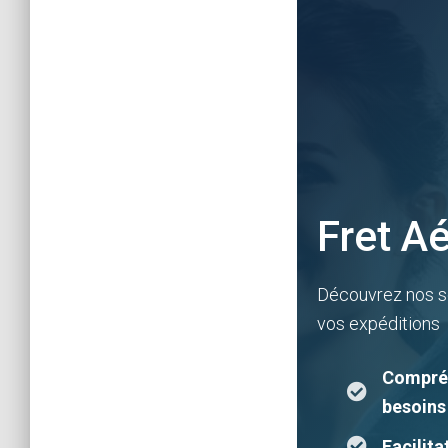
Fret A
Découvrez nos so
vos expéditions
Compréh
besoins 
Facilita