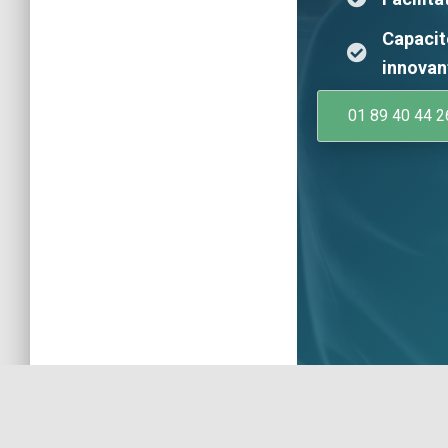
Capacit
innovan
01 89 40 44 2