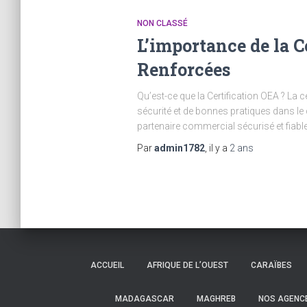
NON CLASSÉ
L’importance de la C
Renforcées
Qu’est-ce que la Certification OEA ? La 
sécurité et de bonnes pratiques dans le
partenaire commercial sécurisé et fiable, 
Par
admin1782
, il y a
2 ans
ACCUEIL
AFRIQUE DE L’OUEST
CARAÏBES
MADAGASCAR
MAGHREB
NOS AGENC