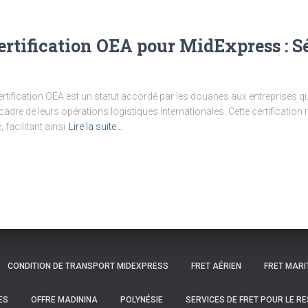
ertification OEA pour MidExpress : Sé
certification OEA est un statut accordé par les douanes aux entreprises qu
 cadre de leurs opérations logistiques internationales. Cette certificat
facilitant ainsi
Lire la suite…
CONDITION DE TRANSPORT MIDEXPRESS
FRET AÉRIEN
FRET MARI
ES
OFFRE MADININA
POLYNÉSIE
SERVICES DE FRET POUR LE R